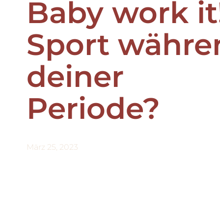
Baby work it!
Sport währe
deiner
Periode?
März 25, 2023