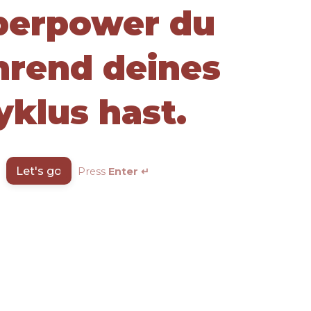
perpower du
rend deines
yklus hast.
Let's go
Press
Enter ↵