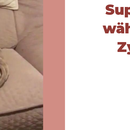
Su
wäh
Z