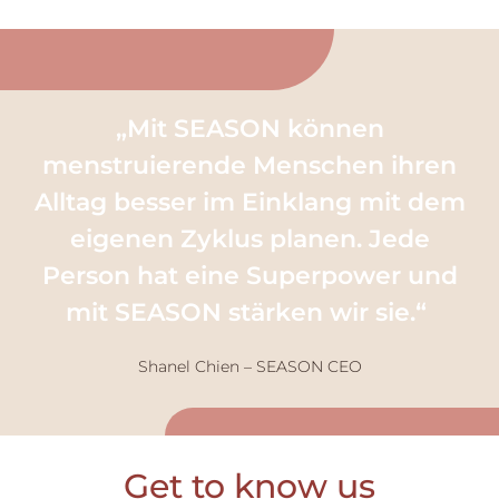
„
Mit SEASON können
menstruierende Menschen ihren
Alltag besser im Einklang mit dem
eigenen Zyklus planen. Jede
Person hat eine Superpower und
mit SEASON stärken wir sie.“
Shanel Chien – SEASON CEO
Get to know us